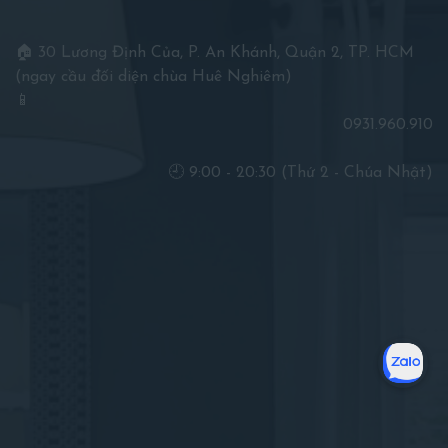
🏠 30 Lương Định Của, P. An Khánh, Quận 2, TP. HCM
(ngay cầu đối diện chùa Huê Nghiêm)
📱
0931.960.910
🕘 9:00 - 20:30 (Thứ 2 - Chúa Nhật)