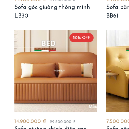
29.800.000 ₫
Sofa góc giường thông minh
Sofa bă
LB30
BB61
50% OFF
14.900.000 ₫
7.500.00
29.800.000 ₫