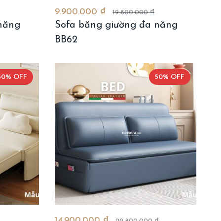
9.900.000 ₫
19.800.000 ₫
năng
Sofa băng giường đa năng
BB62
50% OFF
50% OFF
14.900.000 ₫