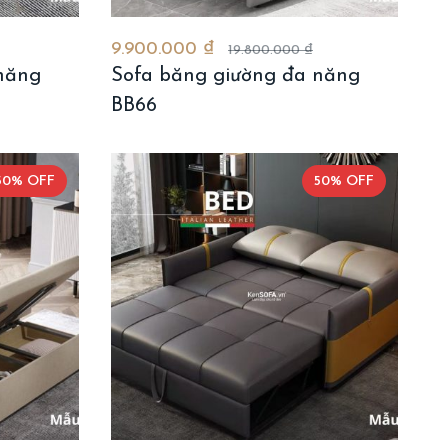
9.900.000 ₫
19.800.000 ₫
năng
Sofa băng giường đa năng
BB66
50% OFF
50% OFF