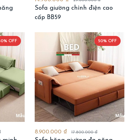
29.800.000 ₫
năng
Sofa giường chỉnh điện cao
cấp BB59
50% OFF
50% OFF
8.900.000 ₫
₫
17.800.000 ₫