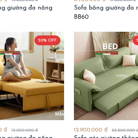
19.800.000 ₫
17.800.000 ₫
ng giường đa năng
Sofa băng giường đa 
BB60
50% OFF
0 ₫
12.900.000 ₫
15.000.000 ₫
25.800.000 