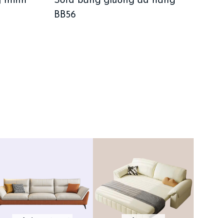
g minh
Sofa băng giường đa năng
BB56