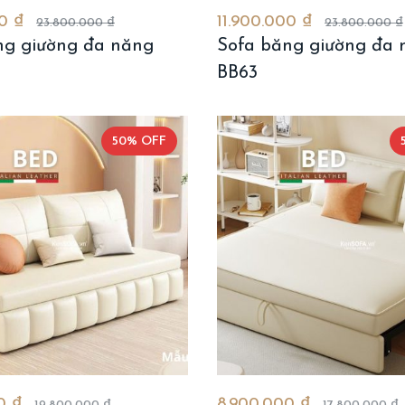
00 ₫
11.900.000 ₫
23.800.000 ₫
23.800.000 ₫
ng giường đa năng
Sofa băng giường đa 
BB63
50% OFF
00 ₫
8.900.000 ₫