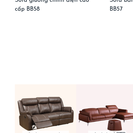
Sofa giường chỉnh điện cao
Sofa bă
cấp BB58
BB57