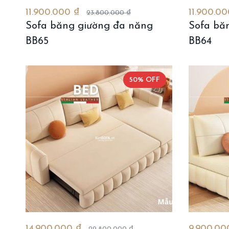
11.900.000 ₫
11.900.0
23.800.000 ₫
Sofa băng giường đa năng
Sofa bă
BB65
BB64
50% OFF
14.900.000 ₫
9.900.0