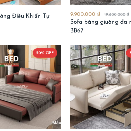
9.900.000 ₫
19.800.000 ₫
ường Điều Khiển Tự
Sofa băng giường đa 
BB67
50% OFF