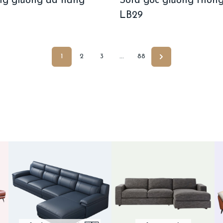
ng giường đa năng
Sofa góc giường thôn
LB29
1
2
3
…
88