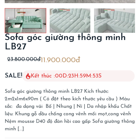
Sofa góc giường thông minh
LB27
23.800.000đ
11.900.000đ
SALE!
Kết thúc :
00
D
:
23
H
:
59
M
:
51
S
Sofa góc giường thông minh LB27 Kích thước:
2m2x1m6x90m ( Có đặt theo kích thước yêu cầu ) Màu
sắc: đa dạng vải Bố | Nhung | Nỉ | Da nhập khẩu Chất
liệu: Khung gỗ dầu chống cong vênh mối mọt,cong vênh
Nệm mousse D40 độ đàn hồi cao gấp Sofa giường thông
minh […]