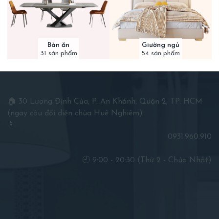
Bàn ăn
Giường ngủ
31 sản phẩm
54 sản phẩm
🏠 30 Lương Định Của, P. An Khánh, Quận 2, TP. HCM
(ngay cầu đối diện chùa Huê Nghiêm)
📱
0931.960.910
🕘 9:00 - 20:30 (Thứ 2 - Chúa Nhật)