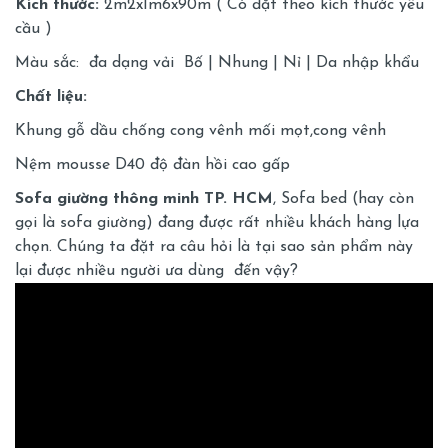
Kích thước:
2m2x1m6x90m ( Có đặt theo kích thước yêu
cầu )
Màu sắc: đa dạng vải Bố | Nhung | Nỉ | Da nhập khẩu
Chất liệu:
Khung gỗ dầu chống cong vênh mối mọt,cong vênh
Nệm mousse D40 độ đàn hồi cao gấp
Sofa giường thông minh TP. HCM
, Sofa bed (hay còn
gọi là
sofa giường
) đang được rất nhiều khách hàng lựa
chọn. Chúng ta đặt ra câu hỏi là tại sao sản phẩm này
lại được nhiều người ưa dùng đến vậy?