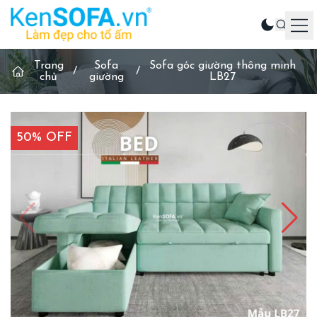
Trang
Sofa
Sofa góc giường thông minh
Sản phẩm
/
/
chủ
giường
LB27
Ghế sofa
Phòng khách
50% OFF
Phòng ăn
Phòng ngủ
Sản phẩm khác
Liên hệ