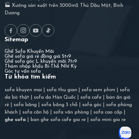
🏭 Xưởng sản xuất trên 3000m2 Thủ Dầu Một, Bình
Dương
Sitemap
Ghế Sofa Khuyến Mãi
Ghế sofa giá rẻ đồng giá 5tr9
Ghế sofa góc L khuyến mãi 7tr9
Thảm nhập khẩu Bỉ-Thỗ Nhĩ Kỳ
Góc tư vấn sofa
Từ khóa tìm kiếm
sofa khuyen mai
|
sofa thu gian
|
sofa xem phim
|
sofa
da bò thật
|
sofa da Hàn Quốc
|
sofa cafe
|
bàn ăn giá
rẻ
|
sofa băng
|
sofa băng 3 chỗ
|
sofa góc
|
sofa phòng
khách
|
sofa căn hộ
|
sofa văn phòng
|
sofa cao cấp
|
ghe sofa
|
ban ghe sofa cafe gia re
|
sofa mini gia re