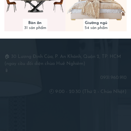
Bàn ăn
Giường ngủ
31 sản phẩm
54 sản phẩm
🏠 30 Lương Định Của, P. An Khánh, Quận 2, TP. HCM
(ngay cầu đối diện chùa Huê Nghiêm)
📱
0931.960.910
🕘 9:00 - 20:30 (Thứ 2 - Chúa Nhật)