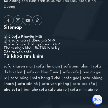
🏭 Xưởng sản xuất trên 3000m2 Thủ Dầu Một, Bình
Dương
Sitemap
Ghế Sofa Khuyến Mãi
Ghế sofa giá rẻ đồng giá 5tr9
Ghế sofa góc L khuyến mãi 7tr9
Thảm nhập khẩu Bỉ-Thỗ Nhĩ Kỳ
Góc tư vấn sofa
Từ khóa tìm kiếm
sofa khuyen mai
|
sofa thu gian
|
sofa xem phim
|
sofa
da bò thật
|
sofa da Hàn Quốc
|
sofa cafe
|
bàn ăn giá
rẻ
|
sofa băng
|
sofa băng 3 chỗ
|
sofa góc
|
sofa phòng
khách
|
sofa căn hộ
|
sofa văn phòng
|
sofa cao cấp
|
ghe sofa
|
ban ghe sofa cafe gia re
|
sofa mini gia re