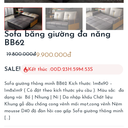
Sofa băng giường đa năng
BB62
19.800.000đ
9.900.000đ
SALE!
Kết thúc :
00
D
:
23
H
:
59
M
:
51
S
Sofa giường thông minh BB62 Kích thước: 1m8x90 –
1m8x1m9 ( Có đặt theo kích thước yêu cầu ). Màu sắc: đa
dạng vải Bố | Nhung | Nỉ | Da nhập khẩu Chất liệu:
Khung gỗ dầu chống cong vênh mối mọt,cong vênh Nệm
mousse D40 độ đàn hồi cao gấp Sofa giường thông minh
[…]