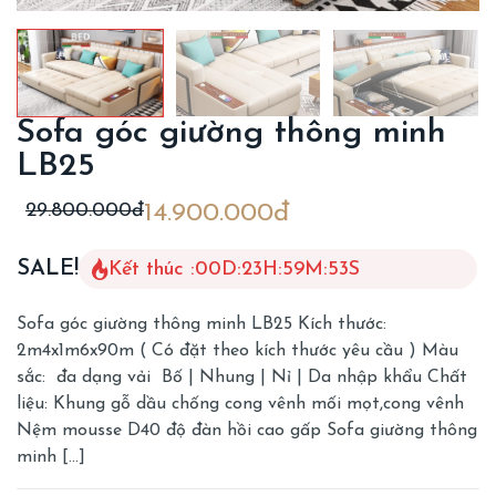
Sofa góc giường thông minh
LB25
29.800.000đ
14.900.000đ
SALE!
Kết thúc :
00
D
:
23
H
:
59
M
:
51
S
Sofa góc giường thông minh LB25 Kích thước:
2m4x1m6x90m ( Có đặt theo kích thước yêu cầu ) Màu
sắc: đa dạng vải Bố | Nhung | Nỉ | Da nhập khẩu Chất
liệu: Khung gỗ dầu chống cong vênh mối mọt,cong vênh
Nệm mousse D40 độ đàn hồi cao gấp Sofa giường thông
minh […]