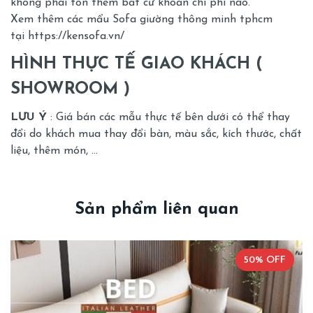
không phai tốn thêm bất cứ khoản chi phí nào.
Xem thêm các mẩu Sofa giường thông minh tphcm
tại
https://kensofa.vn/
HÌNH THỰC TẾ GIAO KHÁCH (
SHOWROOM )
LƯU Ý
: Giá bán các mẫu thực tế bên dưới có thể thay
đổi do khách mua thay đổi bàn, màu sắc, kích thước, chất
liệu, thêm món, …
Sản phẩm liên quan
50% OFF