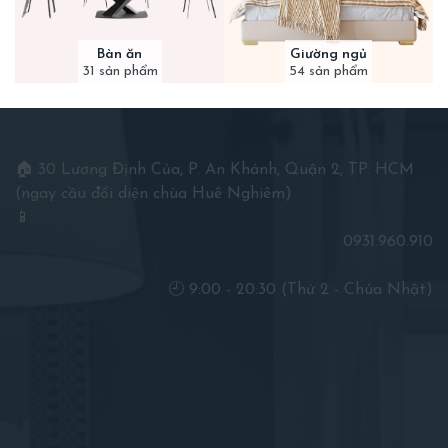
Bàn ăn
Giường ngủ
31 sản phẩm
54 sản phẩm
🏠 30 Lương Định Của, P. An Khánh, Quận 2, TP. HCM
(ngay cầu đối diện chùa Huê Nghiêm)
📱
0931.960.910
🕘 9:00 - 20:30 (Thứ 2 - Chúa Nhật)