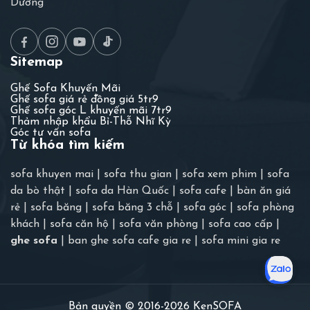
Dương
Sitemap
Ghế Sofa Khuyến Mãi
Ghế sofa giá rẻ đồng giá 5tr9
Ghế sofa góc L khuyến mãi 7tr9
Thảm nhập khẩu Bỉ-Thỗ Nhĩ Kỳ
Góc tư vấn sofa
Từ khóa tìm kiếm
sofa khuyen mai
|
sofa thu gian
|
sofa xem phim
|
sofa
da bò thật
|
sofa da Hàn Quốc
|
sofa cafe
|
bàn ăn giá
rẻ
|
sofa băng
|
sofa băng 3 chỗ
|
sofa góc
|
sofa phòng
khách
|
sofa căn hộ
|
sofa văn phòng
|
sofa cao cấp
|
ghe sofa
|
ban ghe sofa cafe gia re
|
sofa mini gia re
Bản quyền © 2016-2026 KenSOFA