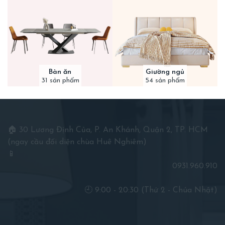
Bàn ăn
Giường ngủ
31 sản phẩm
54 sản phẩm
🏠 30 Lương Định Của, P. An Khánh, Quận 2, TP. HCM
(ngay cầu đối diện chùa Huê Nghiêm)
📱
0931.960.910
🕘 9:00 - 20:30 (Thứ 2 - Chúa Nhật)