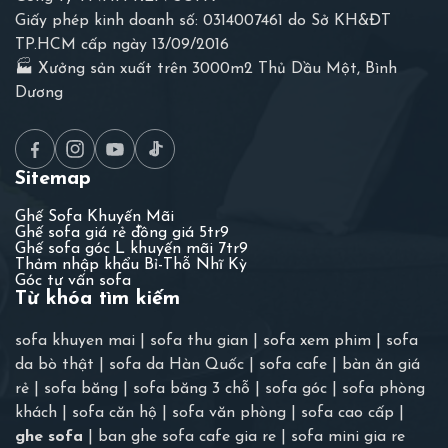
Giấy phép kinh doanh số: 0314007461 do Sở KH&ĐT
TP.HCM cấp ngày 13/09/2016
🏭 Xưởng sản xuất trên 3000m2 Thủ Dầu Một, Bình
Dương
Sitemap
Ghế Sofa Khuyến Mãi
Ghế sofa giá rẻ đồng giá 5tr9
Ghế sofa góc L khuyến mãi 7tr9
Thảm nhập khẩu Bỉ-Thỗ Nhĩ Kỳ
Góc tư vấn sofa
Từ khóa tìm kiếm
sofa khuyen mai
|
sofa thu gian
|
sofa xem phim
|
sofa
da bò thật
|
sofa da Hàn Quốc
|
sofa cafe
|
bàn ăn giá
rẻ
|
sofa băng
|
sofa băng 3 chỗ
|
sofa góc
|
sofa phòng
khách
|
sofa căn hộ
|
sofa văn phòng
|
sofa cao cấp
|
ghe sofa
|
ban ghe sofa cafe gia re
|
sofa mini gia re