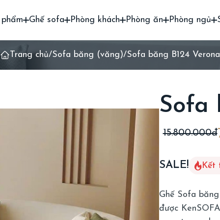
 phẩm
Ghế sofa
Phòng khách
Phòng ăn
Phòng ngủ
Trang chủ
/
Sofa băng (văng)
/
Sofa băng B124 Verona
Sofa 
15.800.000đ
SALE!
Kết 
Ghế Sofa băng
được KenSOFA t