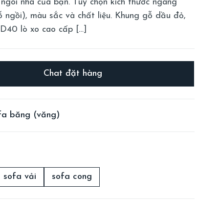
 ngôi nhà của bạn. Tùy chọn kích thước ngang
 ngồi), màu sắc và chất liệu. Khung gỗ dầu đỏ,
40 lò xo cao cấp […]
Chat đặt hàng
fa băng (văng)
sofa vải
sofa cong