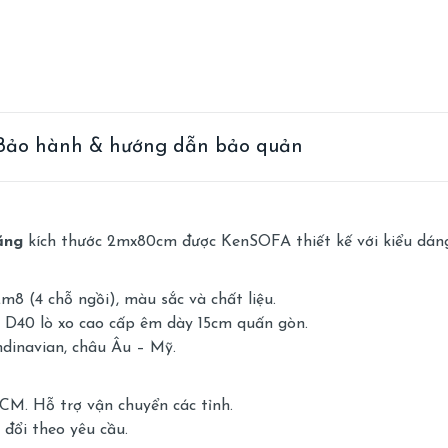
Bảo hành & hướng dẫn bảo quản
ăng
kích thước 2mx80cm được KenSOFA thiết kế với kiểu dáng
8 (4 chỗ ngồi), màu sắc và chất liệu.
D40 lò xo cao cấp êm dày 15cm quấn gòn.
ndinavian, châu Âu – Mỹ.
M. Hỗ trợ vận chuyển các tỉnh.
đổi theo yêu cầu.