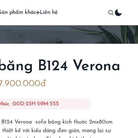
Sản phẩm khác
Liên hệ
băng B124 Verona
7.900.000đ
thúc :
00
D
:
23
H
:
59
M
:
54
S
 B124 Verona sofa băng kích thước 2mx80cm
hiết kế với kiểu dáng đơn giản, mang lại sự