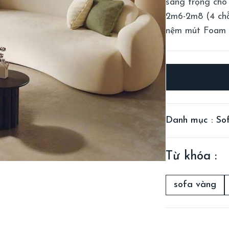
sang trọng cho
2m6-2m8 (4 chỗ
nệm mút Foam D
Danh mục : So
Từ khóa :
sofa vàng