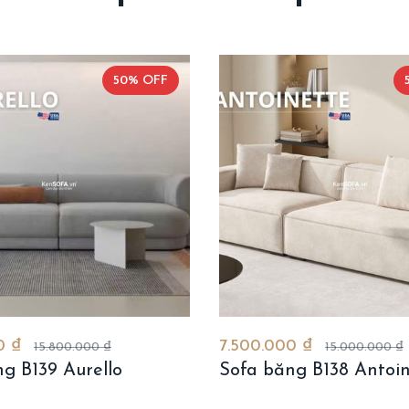
50% OFF
0 ₫
7.500.000 ₫
15.800.000 ₫
15.000.000 ₫
g B139 Aurello
Sofa băng B138 Antoi