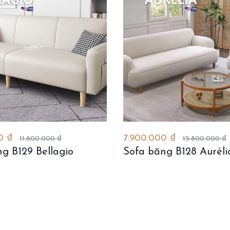
00 ₫
7.900.000 ₫
11.800.000 ₫
15.800.000 ₫
g B129 Bellagio
Sofa băng B128 Auréli