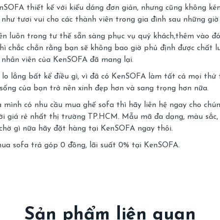
SOFA thiết kế với kiểu dáng đơn giản, nhưng cũng không ké
như tươi vui cho các thành viên trong gia đình sau những giờ
iên luôn trong tư thế sẵn sàng phục vụ quý khách,thêm vào đ
hì chắc chắn rằng bạn sẽ không bao giờ phủ định được chất 
ũ nhân viên của KenSOFA đã mang lại.
 lo lắng bất kể điều gì, vì đã có KenSOFA làm tất cả mọi thứ
sống của bạn trở nên xinh đẹp hơn và sang trọng hơn nữa.
mình có nhu cầu mua ghế sofa thì hãy liên hệ ngay cho chúng 
i giá rẻ nhất thị trường TP.HCM. Mẫu mã đa dạng, màu sắc, 
 chờ gì nữa hãy đặt hàng tại KenSOFA ngay thôi.
ua sofa trả góp 0 đồng, lãi suất 0%
tại KenSOFA.
Sản phẩm liên quan