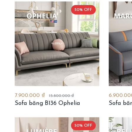
50% OFF
7.900.000 ₫
6.900.0
15.800.000 ₫
Sofa băng B136 Ophelia
Sofa bă
50% OFF