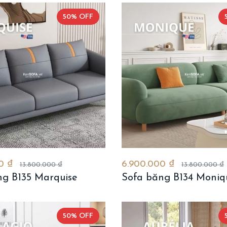
50% OFF
00 ₫
6.900.000 ₫
13.800.000 ₫
13.800.000 ₫
ng B135 Marquise
Sofa băng B134 Moniq
50% OFF