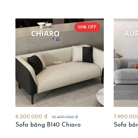
50% OFF
6.200.000 ₫
7.900.00
12.400.000 ₫
Sofa băng B140 Chiaro
Sofa băn