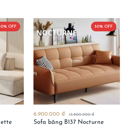
50% OFF
50% OFF
6.900.000 ₫
13.800.000 ₫
nette
Sofa băng B137 Nocturne