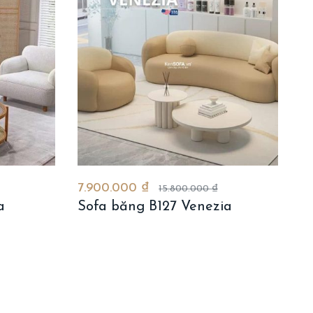
7.900.000 ₫
15.800.000 ₫
a
Sofa băng B127 Venezia