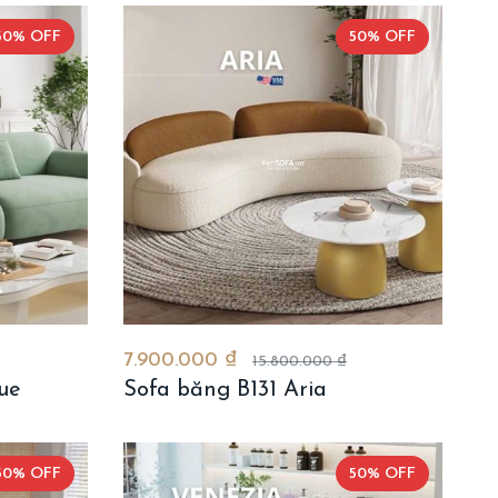
50% OFF
50% OFF
7.900.000 ₫
15.800.000 ₫
ue
Sofa băng B131 Aria
50% OFF
50% OFF