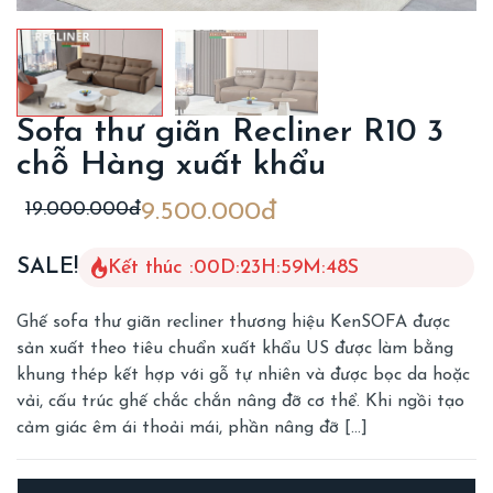
Sofa thư giãn Recliner R10 3
chỗ Hàng xuất khẩu
19.000.000đ
9.500.000đ
SALE!
Kết thúc :
00
D
:
23
H
:
59
M
:
45
S
Ghế sofa thư giãn recliner thương hiệu KenSOFA được
sản xuất theo tiêu chuẩn xuất khẩu US được làm bằng
khung thép kết hợp với gỗ tự nhiên và được bọc da hoặc
vải, cấu trúc ghế chắc chắn nâng đỡ cơ thể. Khi ngồi tạo
cảm giác êm ái thoải mái, phần nâng đỡ […]