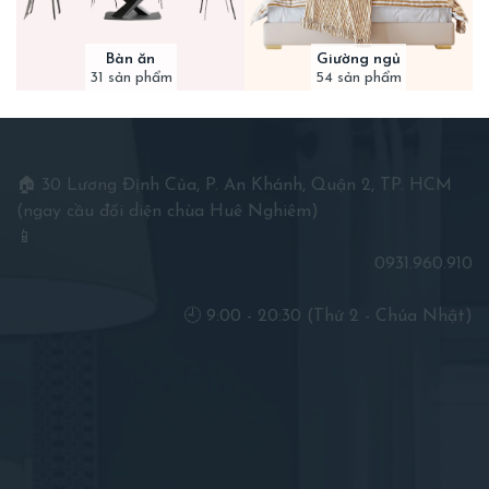
Bàn ăn
Giường ngủ
31 sản phẩm
54 sản phẩm
🏠 30 Lương Định Của, P. An Khánh, Quận 2, TP. HCM
(ngay cầu đối diện chùa Huê Nghiêm)
📱
0931.960.910
🕘 9:00 - 20:30 (Thứ 2 - Chúa Nhật)