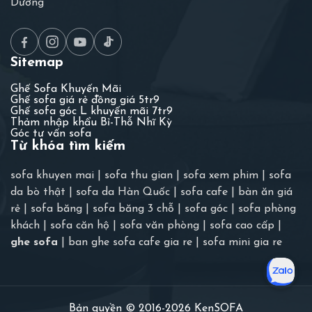
Dương
Sitemap
Ghế Sofa Khuyến Mãi
Ghế sofa giá rẻ đồng giá 5tr9
Ghế sofa góc L khuyến mãi 7tr9
Thảm nhập khẩu Bỉ-Thỗ Nhĩ Kỳ
Góc tư vấn sofa
Từ khóa tìm kiếm
sofa khuyen mai
|
sofa thu gian
|
sofa xem phim
|
sofa
da bò thật
|
sofa da Hàn Quốc
|
sofa cafe
|
bàn ăn giá
rẻ
|
sofa băng
|
sofa băng 3 chỗ
|
sofa góc
|
sofa phòng
khách
|
sofa căn hộ
|
sofa văn phòng
|
sofa cao cấp
|
ghe sofa
|
ban ghe sofa cafe gia re
|
sofa mini gia re
Bản quyền © 2016-2026 KenSOFA