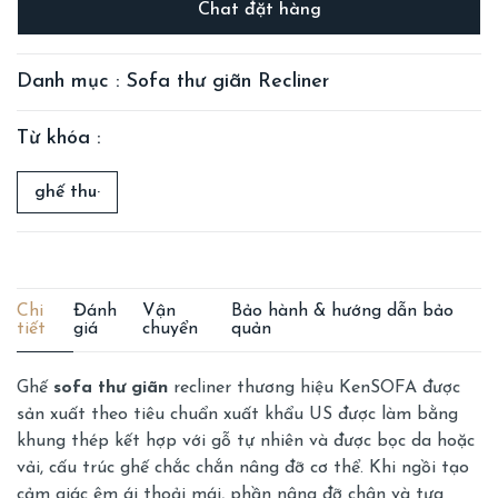
Chat đặt hàng
Danh mục : Sofa thư giãn Recliner
Từ khóa :
ghế thu·
Chi
Đánh
Vận
Bảo hành & hướng dẫn bảo
tiết
giá
chuyển
quản
Ghế
sofa thư giãn
recliner thương hiệu KenSOFA được
sản xuất theo tiêu chuẩn xuất khẩu US được làm bằng
khung thép kết hợp với gỗ tự nhiên và được bọc da hoặc
vải, cấu trúc ghế chắc chắn nâng đỡ cơ thể. Khi ngồi tạo
cảm giác êm ái thoải mái, phần nâng đỡ chân và tựa