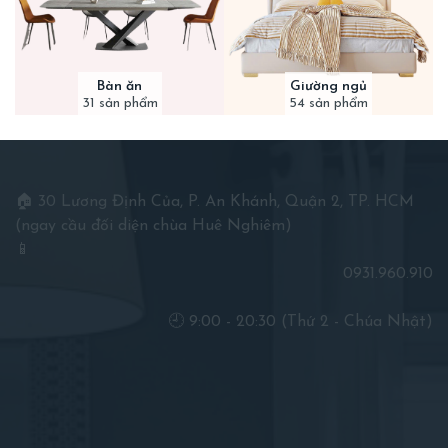
Bàn ăn
Giường ngủ
31 sản phẩm
54 sản phẩm
🏠 30 Lương Định Của, P. An Khánh, Quận 2, TP. HCM
(ngay cầu đối diện chùa Huê Nghiêm)
📱
0931.960.910
🕘 9:00 - 20:30 (Thứ 2 - Chúa Nhật)