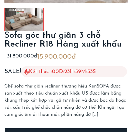
Sofa góc thư giãn 3 chỗ
Recliner R18 Hàng xuất khẩu
31.800.000đ
15.900.000đ
SALE!
Kết thúc :
00
D
:
23
H
:
59
M
:
51
S
Ghế sofa thư giãn recliner thương hiệu KenSOFA được
sản xuất theo tiêu chuẩn xuất khẩu US được làm bằng
khung thép kết hợp với gỗ tự nhiên và được bọc da hoặc
vải, cấu trúc ghế chắc chắn nâng đỡ cơ thể. Khi ngồi tạo
cảm giác êm ái thoải mái, phần nâng đỡ […]