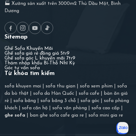
🏭 Xưởng sản xuất trên 3000m2 Thủ Dầu Một, Bình
Dương
Sitemap
Ghế Sofa Khuyến Mãi
Ghế sofa giá rẻ đồng giá 5tr9
Ghế sofa góc L khuyến mãi 7tr9
Thảm nhập khẩu Bỉ-Thỗ Nhĩ Kỳ
Góc tư vấn sofa
Từ khóa tìm kiếm
sofa khuyen mai
|
sofa thu gian
|
sofa xem phim
|
sofa
da bò thật
|
sofa da Hàn Quốc
|
sofa cafe
|
bàn ăn giá
rẻ
|
sofa băng
|
sofa băng 3 chỗ
|
sofa góc
|
sofa phòng
khách
|
sofa căn hộ
|
sofa văn phòng
|
sofa cao cấp
|
ghe sofa
|
ban ghe sofa cafe gia re
|
sofa mini gia re