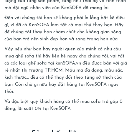
lượng của từng sản phẩm, cũng như thái độ và tinh thần
mà đội ngũ nhân viên của KenSOFA đã mang lại.
Đến với chúng tôi bạn sẽ không phải lo lắng bất kể điều
gì, vì đã có KenSOFA làm tất cả mọi thứ thay bạn. Hãy
để chúng tôi thay bạn chăm chút cho không gian sống
của bạn trở nên xinh đẹp hơn và sang trọng hơn nữa.
Vậy nếu như bạn hay người quen của mình có nhu cầu
mua ghế sofa thì hãy liên hệ ngay cho chúng tôi, với tất
cả các loại ghế sofa tại kenSOFA.vn đều được bán với giá
rẻ nhất thị trường TP.HCM. Mẫu mã đa dạng, màu sắc,
kích thước… đều có thể thay đổi theo từng sở thích của
bạn. Còn chờ gì nữa hãy đặt hàng tại KenSOFA ngay
thôi.
Và đặc biệt quý khách hàng có thể
mua sofa trả góp 0
đồng, lãi suất 0%
tại KenSOFA.