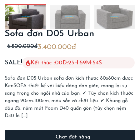
Sofa đơn D05 Urban
6.800.000đ
3.400.000đ
SALE!
Kết thúc :
00
D
:
23
H
:
59
M
:
52
S
Sofa đơn D05 Urban sofa đơn kích thước 80x80cm được
KenSOFA thiết kế với kiểu dáng đơn giản, mang lại sự
sang trọng cho ngôi nhà của bạn. ✔ Tùy chọn kích thước
ngang 90cm-100cm, màu sắc và chất liệu. ✔ Khung gỗ
dầu đỏ, nệm mút Foam D40 quấn gòn (tùy chọn nệm
D40 lò […]