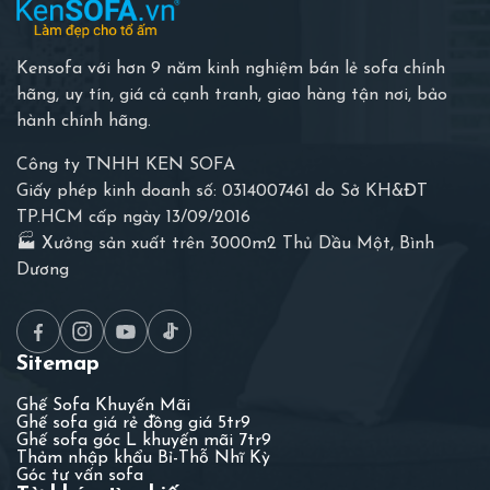
Kensofa với hơn 9 năm kinh nghiệm bán lẻ sofa chính
hãng, uy tín, giá cả cạnh tranh, giao hàng tận nơi, bảo
hành chính hãng.
Công ty TNHH KEN SOFA
Giấy phép kinh doanh số: 0314007461 do Sở KH&ĐT
TP.HCM cấp ngày 13/09/2016
🏭 Xưởng sản xuất trên 3000m2 Thủ Dầu Một, Bình
Dương
Sitemap
Ghế Sofa Khuyến Mãi
Ghế sofa giá rẻ đồng giá 5tr9
Ghế sofa góc L khuyến mãi 7tr9
Thảm nhập khẩu Bỉ-Thỗ Nhĩ Kỳ
Góc tư vấn sofa