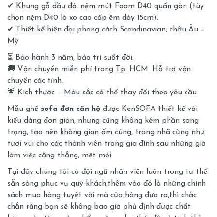
✔ Khung gỗ dầu đỏ, nệm mút Foam D40 quấn gòn (tùy
chọn nệm D40 lò xo cao cấp êm dày 15cm).
✔ Thiết kế hiện đại phong cách Scandinavian, châu Âu –
Mỹ.
⏳ Bảo hành 3 năm, bảo trì suốt đời.
🚚 Vận chuyển miễn phí trong Tp. HCM. Hỗ trợ vận
chuyển các tỉnh.
🌟 Kích thước – Màu sắc có thể thay đổi theo yêu cầu.
Mẫu ghế
sofa đơn căn hộ
được KenSOFA thiết kế với
kiểu dáng đơn giản, nhưng cũng không kém phần sang
trọng, tạo nên không gian ấm cúng, trang nhã cũng như
tươi vui cho các thành viên trong gia đình sau những giờ
làm việc căng thẳng, mệt mỏi.
Tại đây chúng tôi có đội ngũ nhân viên luôn trong tư thế
sẵn sàng phục vụ quý khách,thêm vào đó là những chính
sách mua hàng tuyệt vời mà cửa hàng đưa ra,thì chắc
chắn rằng bạn sẽ không bao giờ phủ định được chất