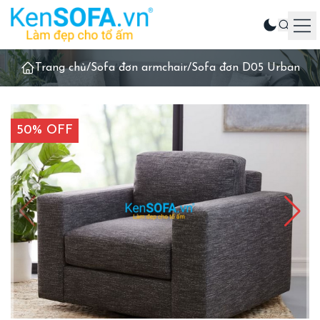
Trang chủ
/
Sofa đơn armchair
/
Sofa đơn D05 Urban
Sản phẩm
Ghế sofa
Phòng khách
50% OFF
Phòng ăn
Phòng ngủ
Sản phẩm khác
Liên hệ