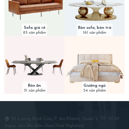
Sofa giá rẻ
Bàn sofa, bàn trà
85 sản phẩm
161 sản phẩm
Bàn ăn
Giường ngủ
31 sản phẩm
54 sản phẩm
🏠 30 Lương Định Của, P. An Khánh, Quận 2, TP. HCM
(ngay cầu đối diện chùa Huê Nghiêm)