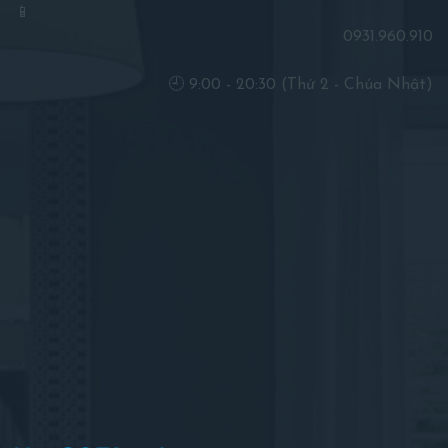
📱
0931.960.910
🕘 9:00 - 20:30 (Thứ 2 - Chúa Nhật)