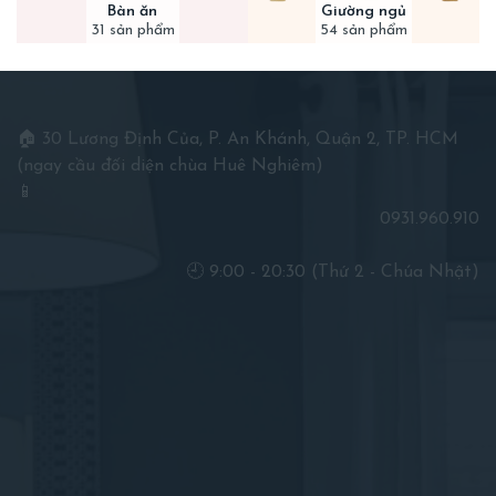
Bàn ăn
Giường ngủ
31 sản phẩm
54 sản phẩm
🏠 30 Lương Định Của, P. An Khánh, Quận 2, TP. HCM
(ngay cầu đối diện chùa Huê Nghiêm)
📱
0931.960.910
🕘 9:00 - 20:30 (Thứ 2 - Chúa Nhật)