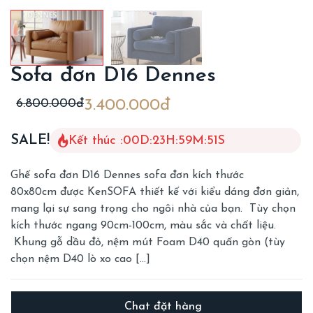
Sofa đơn D16 Dennes
6.800.000đ
3.400.000đ
SALE!
Kết thúc :
00
D
:
23
H
:
59
M
:
49
S
Ghế sofa đơn D16 Dennes sofa đơn kích thước
80x80cm được KenSOFA thiết kế với kiểu dáng đơn giản,
mang lại sự sang trọng cho ngôi nhà của bạn. Tùy chọn
kích thước ngang 90cm-100cm, màu sắc và chất liệu.
Khung gỗ dầu đỏ, nệm mút Foam D40 quấn gòn (tùy
chọn nệm D40 lò xo cao […]