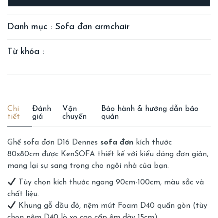
Chat đặt hàng
Danh mục : Sofa đơn armchair
Từ khóa :
Chi
Đánh
Vận
Bảo hành & hướng dẫn bảo
tiết
giá
chuyển
quản
Ghế sofa đơn D16 Dennes
sofa đơn
kích thước
80x80cm được KenSOFA thiết kế với kiểu dáng đơn giản,
mang lại sự sang trọng cho ngôi nhà của bạn.
Tùy chọn kích thước ngang 90cm-100cm, màu sắc và
chất liệu.
Khung gỗ dầu đỏ, nệm mút Foam D40 quấn gòn (tùy
chọn nệm D40 lò xo cao cấp êm dày 15cm).