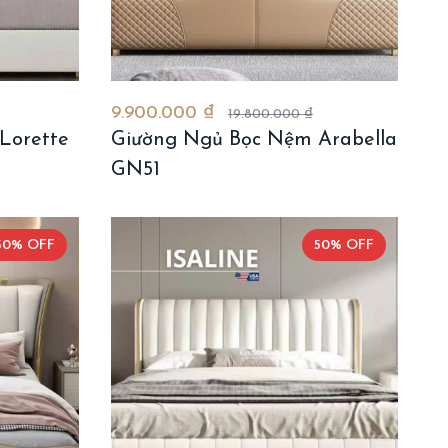
9.900.000 ₫
19.800.000 ₫
Lorette
Giường Ngủ Bọc Nệm Arabella
GN51
50% OFF
50% OFF