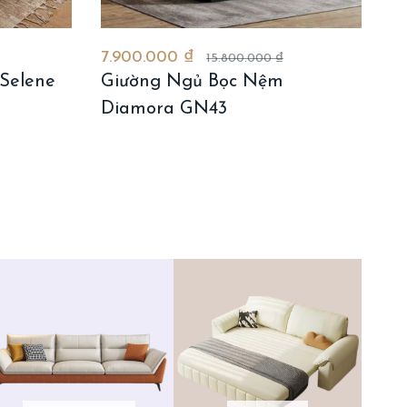
7.900.000 ₫
15.800.000 ₫
Selene
Giường Ngủ Bọc Nệm
Diamora GN43