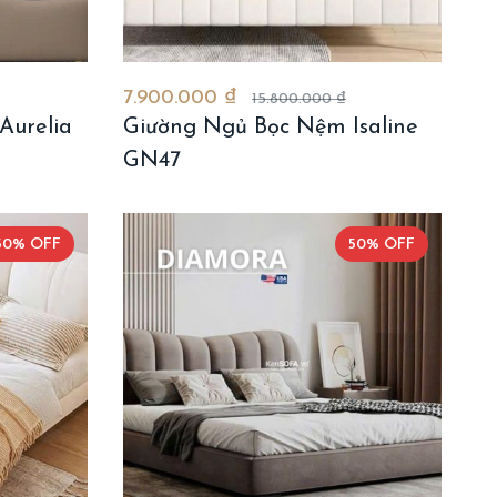
7.900.000 ₫
15.800.000 ₫
Aurelia
Giường Ngủ Bọc Nệm Isaline
GN47
50% OFF
50% OFF