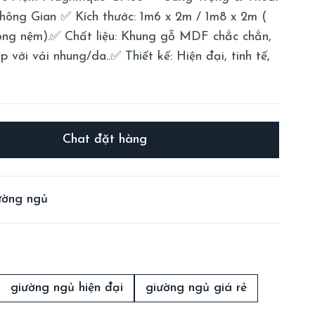
ông Gian ✅ Kích thước: 1m6 x 2m / 1m8 x 2m (
 lòng nệm).✅ Chất liệu: Khung gỗ MDF chắc chắn,
 với vải nhung/da..✅ Thiết kế: Hiện đại, tinh tế,
Chat đặt hàng
ường ngủ
giường ngủ hiện đại
giường ngủ giá rẻ