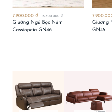
7.900.000 ₫
7.900.00
15.800.000 ₫
Giường Ngủ Bọc Nệm
Giường 
Cassiopeia GN46
GN45