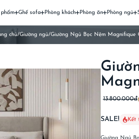
 phẩm
Ghế sofa
Phòng khách
Phòng ăn
Phòng ngủ
ang chủ
/
Giường ngủ
/
Giường Ngủ Bọc Nệm Magnifique
Giườ
Magn
13.800.000đ
SALE!
Kết 
Giường Ngủ Bọ