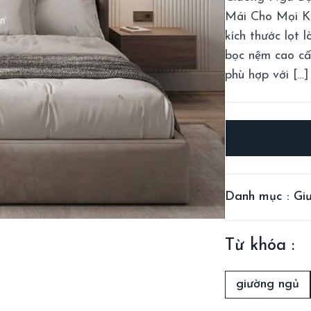
Mái Cho Mọi Kh
kích thước lọt
bọc nệm cao cấp
phù hợp với […]
Danh mục : Gi
Từ khóa :
giường ngủ