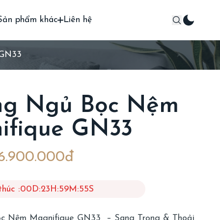
Sản phẩm khác
Liên hệ
 GN33
ng Ngủ Bọc Nệm
ifique GN33
6.900.000đ
thúc :
00
D
:
23
H
:
59
M
:
53
S
c Nệm Magnifique GN33 – Sang Trọng & Thoải