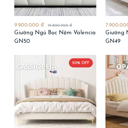
9.900.000 ₫
7.900.00
19.800.000 ₫
Giường Ngủ Bọc Nệm Valencia
Giường 
GN50
GN49
50% OFF