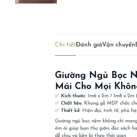
Chi tiết
Đánh giá
Vận chuyển
Giường Ngủ Bọc N
Mái Cho Mọi Khôn
✅
Kích thước
: 1m6 x 2m / 1m8 x 2m (
✅
Chất liệu
: Khung gỗ MDF chắc chắ
✅
Thiết kế
: Hiện đại, tinh tế, phù h
Giường ngủ bọc nệm không chỉ mang 
êm ái giúp bạn thư giãn, đọc sách 
dễ chịu và bền bỉ theo thời gian.