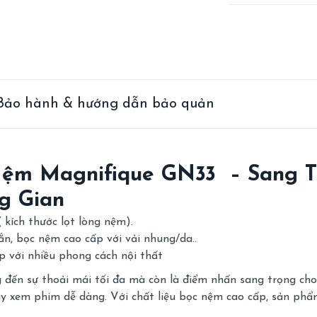
Bảo hành & hướng dẫn bảo quản
ệm Magnifique GN33 – Sang T
g Gian
 kích thước lọt lòng nệm).
n, bọc nệm cao cấp với vải nhung/da..
ợp với nhiều phong cách nội thất
đến sự thoải mái tối đa mà còn là điểm nhấn sang trọng ch
hay xem phim dễ dàng. Với chất liệu bọc nệm cao cấp, sản ph