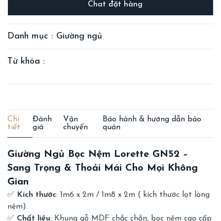
Chat đặt hàng
Danh mục : Giường ngủ
Từ khóa :
Chi
Đánh
Vận
Bảo hành & hướng dẫn bảo
tiết
giá
chuyển
quản
Giường Ngủ Bọc Nệm Lorette GN52 –
Sang Trọng & Thoải Mái Cho Mọi Không
Gian
✅
Kích thước
: 1m6 x 2m / 1m8 x 2m ( kích thước lọt lòng
nệm).
✅
Chất liệu
: Khung gỗ MDF chắc chắn, bọc nệm cao cấp