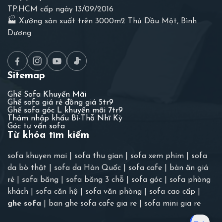
TP.HCM cấp ngày 13/09/2016
🏭 Xưởng sản xuất trên 3000m2 Thủ Dầu Một, Bình
Dương
Sitemap
Ghế Sofa Khuyến Mãi
Ghế sofa giá rẻ đồng giá 5tr9
Ghế sofa góc L khuyến mãi 7tr9
Thảm nhập khẩu Bỉ-Thỗ Nhĩ Kỳ
Góc tư vấn sofa
Từ khóa tìm kiếm
sofa khuyen mai
|
sofa thu gian
|
sofa xem phim
|
sofa
da bò thật
|
sofa da Hàn Quốc
|
sofa cafe
|
bàn ăn giá
rẻ
|
sofa băng
|
sofa băng 3 chỗ
|
sofa góc
|
sofa phòng
khách
|
sofa căn hộ
|
sofa văn phòng
|
sofa cao cấp
|
ghe sofa
|
ban ghe sofa cafe gia re
|
sofa mini gia re