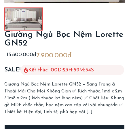
Giường Ngủ Bọc Nệm Lorette
GN52
15.800.000đ
7.900.000đ
SALE!
Kết thúc :
00
D
:
23
H
:
59
M
:
52
S
Giường Ngủ Bọc Nệm Lorette GN52 – Sang Trọng &
Thoải Mái Cho Mọi Không Gian ✅ Kích thước: 1m6 x 2m
/ 1m8 x 2m ( kích thước lọt lòng nệm).✅ Chất liệu: Khung
gỗ MDF chắc chắn, bọc nệm cao cấp với vải nhung/da..✅
Thiết kế: Hiện đại, tinh tế, phù hợp với […]