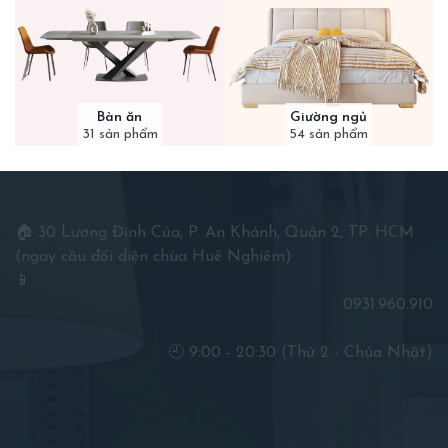
Bàn ăn
Giường ngủ
31 sản phẩm
54 sản phẩm
🏠 30 Lương Định Của, P. An Khánh, Quận 2, TP. HCM
(ngay cầu đối diện chùa Huê Nghiêm)
📱
0931.960.910
🕘 9:00 - 20:30 (Thứ 2 - Chúa Nhật)