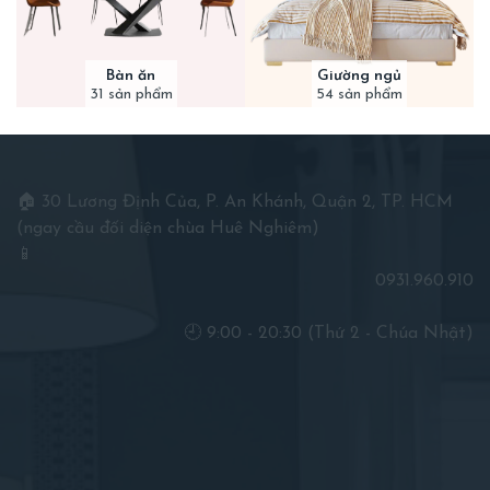
Bàn ăn
Giường ngủ
31 sản phẩm
54 sản phẩm
🏠 30 Lương Định Của, P. An Khánh, Quận 2, TP. HCM
(ngay cầu đối diện chùa Huê Nghiêm)
📱
0931.960.910
🕘 9:00 - 20:30 (Thứ 2 - Chúa Nhật)