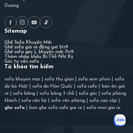
Dương
Sitemap
Ghế Sofa Khuyến Mãi
Ghế sofa giá rẻ đồng giá 5tr9
Ghế sofa góc L khuyến mãi 7tr9
Thảm nhập khẩu Bỉ-Thỗ Nhĩ Kỳ
Góc tư vấn sofa
Từ khóa tìm kiếm
sofa khuyen mai
|
sofa thu gian
|
sofa xem phim
|
sofa
da bò thật
|
sofa da Hàn Quốc
|
sofa cafe
|
bàn ăn giá
rẻ
|
sofa băng
|
sofa băng 3 chỗ
|
sofa góc
|
sofa phòng
khách
|
sofa căn hộ
|
sofa văn phòng
|
sofa cao cấp
|
ghe sofa
|
ban ghe sofa cafe gia re
|
sofa mini gia re