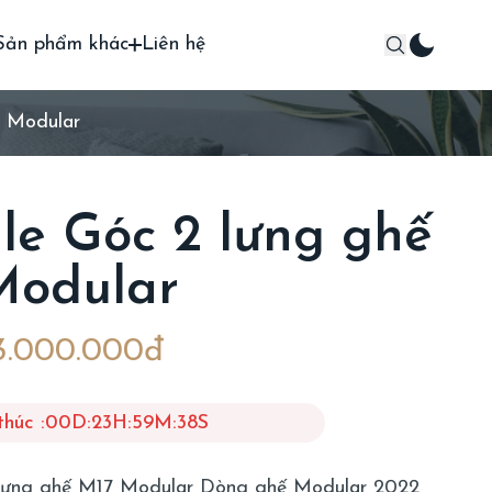
Sản phẩm khác
Liên hệ
7 Modular
e Góc 2 lưng ghế
Modular
3.000.000đ
thúc :
00
D
:
23
H
:
59
M
:
37
S
lưng ghế M17 Modular Dòng ghế Modular 2022