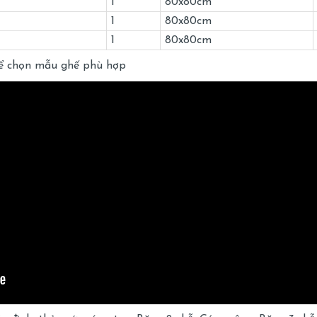
1
80x80cm
1
80x80cm
1
80x80cm
để chọn mẫu ghế phù hợp