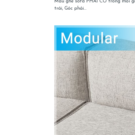
Mẫu ghế sofa PHẢI CÓ trong mỗi gia 
trái, Góc phải…