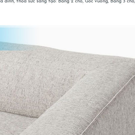
đình, thỏa sức sáng tạo: Băng 2 chỗ, Góc vuông, Băng 3 chỗ,