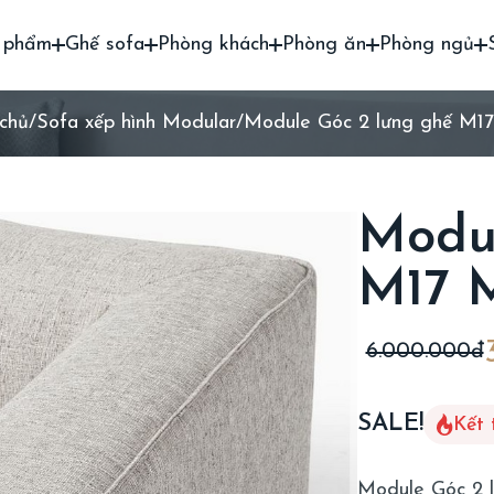
 phẩm
Ghế sofa
Phòng khách
Phòng ăn
Phòng ngủ
chủ
/
Sofa xếp hình Modular
/
Module Góc 2 lưng ghế M1
Modul
M17 
6.000.000đ
SALE!
Kết 
Module Góc 2 