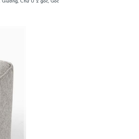
 Giường, Chữ U 2 góc, Góc