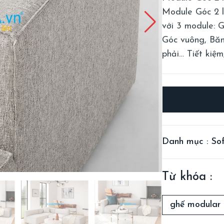
Module Góc 2 l
với 3 module: 
Góc vuông, Băn
phải… Tiết kiệm
Danh mục : Sof
Từ khóa :
ghế modular