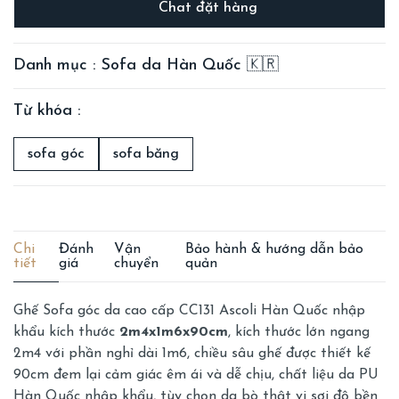
Chat đặt hàng
Danh mục : Sofa da Hàn Quốc 🇰🇷
Từ khóa :
sofa góc
sofa băng
Chi
Đánh
Vận
Bảo hành & hướng dẫn bảo
tiết
giá
chuyển
quản
Ghế Sofa góc da cao cấp CC131 Ascoli Hàn Quốc nhập
khẩu kích thước
2m4x1m6x90cm
, kích thước lớn ngang
2m4 với phần nghỉ dài 1m6, chiều sâu ghế được thiết kế
90cm đem lại cảm giác êm ái và dễ chịu, chất liệu da PU
Hàn Quốc nhập khẩu, tùy chọn da bò thật vi sợi độ bền