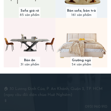
Sofa giá rẻ
Bàn sofa, bàn trà
85 sản phẩm
161 sản phẩm
Bàn ăn
Giường ngủ
31 sản phẩm
54 sản phẩm
🏠 30 Lương Định Của, P. An Khánh, Quận 2, TP. HCM
(ngay cầu đối diện chùa Huê Nghiêm)
📱
0931.960.910