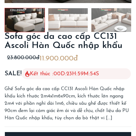
Sofa góc da cao cấp CC131
Ascoli Hàn Quốc nhập khẩu
23.800.000đ
11.900.000đ
SALE!
Kết thúc :
00
D
:
23
H
:
59
M
:
52
S
Ghế Sofa góc da cao cấp CC131 Ascoli Hàn Quốc nhập
khẩu kích thước 2m4x1m6x90cm, kích thước lớn ngang
2m4 với phần nghỉ dài 1m6, chiều sâu ghế được thiết kế
90cm đem lại cảm giác êm ái và dễ chịu, chất liệu da PU
Hàn Quốc nhập khẩu, tùy chọn da bò thật vi […]