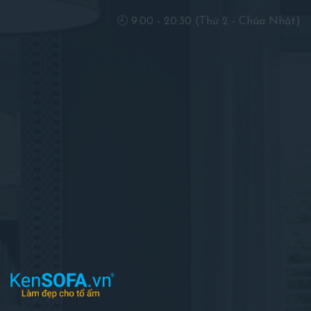
🕘 9:00 - 20:30 (Thứ 2 - Chúa Nhật)