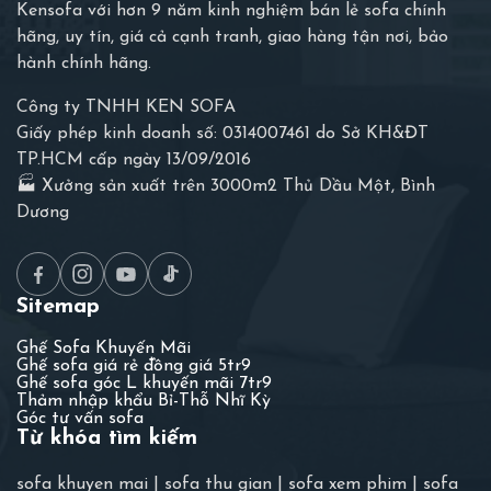
Kensofa với hơn 9 năm kinh nghiệm bán lẻ sofa chính
hãng, uy tín, giá cả cạnh tranh, giao hàng tận nơi, bảo
hành chính hãng.
Công ty TNHH KEN SOFA
Giấy phép kinh doanh số: 0314007461 do Sở KH&ĐT
TP.HCM cấp ngày 13/09/2016
🏭 Xưởng sản xuất trên 3000m2 Thủ Dầu Một, Bình
Dương
Sitemap
Ghế Sofa Khuyến Mãi
Ghế sofa giá rẻ đồng giá 5tr9
Ghế sofa góc L khuyến mãi 7tr9
Thảm nhập khẩu Bỉ-Thỗ Nhĩ Kỳ
Góc tư vấn sofa
Từ khóa tìm kiếm
sofa khuyen mai
|
sofa thu gian
|
sofa xem phim
|
sofa