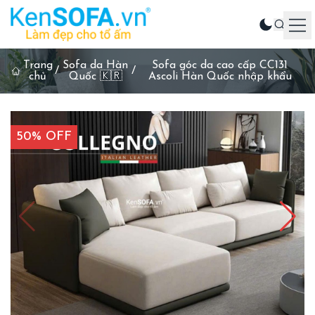
Trang
Sofa da Hàn
Sofa góc da cao cấp CC131
Sản phẩm
/
/
chủ
Quốc 🇰🇷
Ascoli Hàn Quốc nhập khẩu
Ghế sofa
Phòng khách
50% OFF
Phòng ăn
Phòng ngủ
Sản phẩm khác
Liên hệ