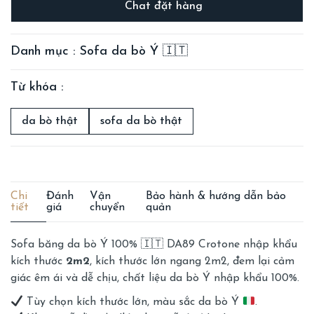
Chat đặt hàng
Danh mục : Sofa da bò Ý 🇮🇹
Từ khóa :
da bò thật
sofa da bò thật
Chi
Đánh
Vận
Bảo hành & hướng dẫn bảo
tiết
giá
chuyển
quản
Sofa băng da bò Ý 100% 🇮🇹 DA89 Crotone nhập khẩu
kích thước
2m2
, kích thước lớn ngang 2m2, đem lại cảm
giác êm ái và dễ chịu, chất liệu da bò Ý nhập khẩu 100%.
Tùy chọn kích thước lớn, màu sắc da bò Ý
.