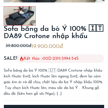
Sofa băng da bò Ý 100% 🇮🇹
DA89 Crotone nhập khẩu
39.800.000đ
19.900.000đ
SALE!
Kết thúc :
00
D
:
23
H
:
59
M
:
52
S
Sofa băng da bò Ý 100% 🇮🇹 DA89 Crotone nhập khẩu
kích thước 2m2, kích thước lớn ngang 2m2, đem lại cảm
giác êm ái và dễ chịu, chất liệu da bò Ý nhập khẩu 100%.
Tùy chọn kích thước lớn, màu sắc da bò Ý . Khung gỗ
dầu đỏ (bền hơn gỗ sồi Nga), […]