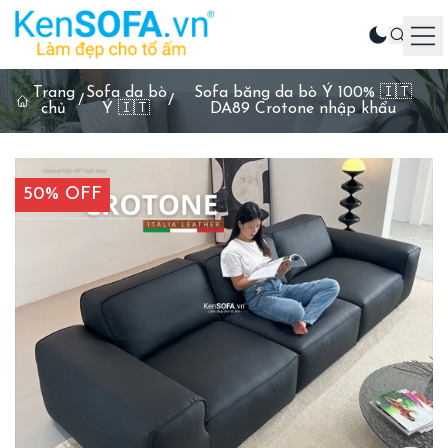
Trang
Sofa da bò
Sofa băng da bò Ý 100% 🇮🇹
Sản phẩm
/
/
chủ
Ý 🇮🇹
DA89 Crotone nhập khẩu
Ghế sofa
Phòng khách
50% OFF
Phòng ăn
Phòng ngủ
Sản phẩm khác
Liên hệ