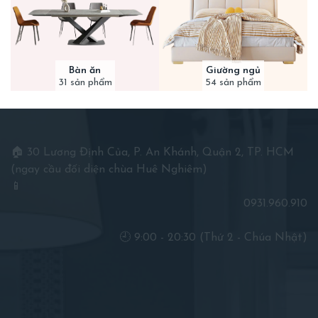
Bàn ăn
Giường ngủ
31 sản phẩm
54 sản phẩm
🏠 30 Lương Định Của, P. An Khánh, Quận 2, TP. HCM
(ngay cầu đối diện chùa Huê Nghiêm)
📱
0931.960.910
🕘 9:00 - 20:30 (Thứ 2 - Chúa Nhật)