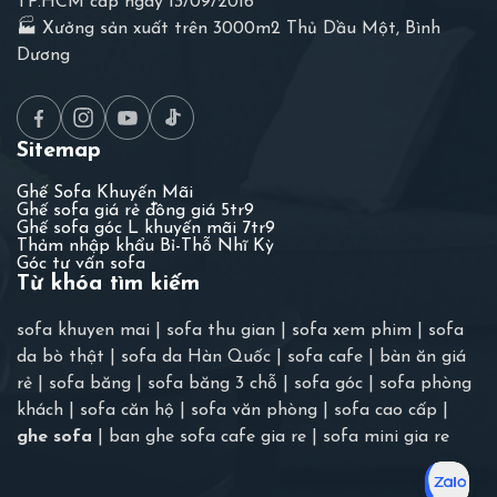
TP.HCM cấp ngày 13/09/2016
🏭 Xưởng sản xuất trên 3000m2 Thủ Dầu Một, Bình
Dương
Sitemap
Ghế Sofa Khuyến Mãi
Ghế sofa giá rẻ đồng giá 5tr9
Ghế sofa góc L khuyến mãi 7tr9
Thảm nhập khẩu Bỉ-Thỗ Nhĩ Kỳ
Góc tư vấn sofa
Từ khóa tìm kiếm
sofa khuyen mai
|
sofa thu gian
|
sofa xem phim
|
sofa
da bò thật
|
sofa da Hàn Quốc
|
sofa cafe
|
bàn ăn giá
rẻ
|
sofa băng
|
sofa băng 3 chỗ
|
sofa góc
|
sofa phòng
khách
|
sofa căn hộ
|
sofa văn phòng
|
sofa cao cấp
|
ghe sofa
|
ban ghe sofa cafe gia re
|
sofa mini gia re