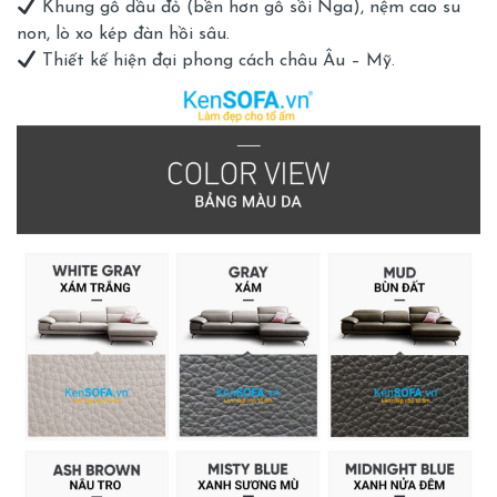
Khung gỗ dầu đỏ (bền hơn gỗ sồi Nga), nệm cao su
non, lò xo kép đàn hồi sâu.
Thiết kế hiện đại phong cách châu Âu – Mỹ.