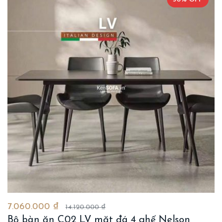
7.060.000 ₫
14.120.000 ₫
Bộ bàn ăn C02 LV mặt đá 4 ghế Nelson