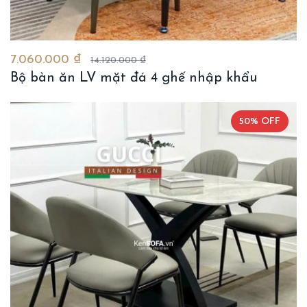
7.060.000 ₫
14.120.000 ₫
Bộ bàn ăn LV mặt đá 4 ghế nhập khẩu
50% OFF