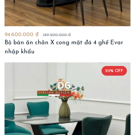
94.600.000 ₫
189.200.000 ₫
Bộ bàn ăn chân X cong mặt đá 4 ghế Evar
nhập khẩu
50% OFF