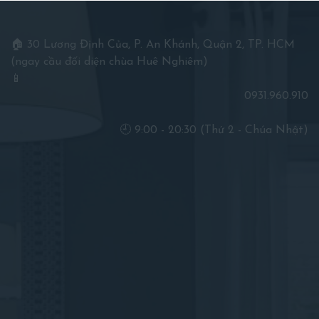
🏠 30 Lương Định Của, P. An Khánh, Quận 2, TP. HCM
(ngay cầu đối diện chùa Huê Nghiêm)
📱
0931.960.910
🕘 9:00 - 20:30 (Thứ 2 - Chúa Nhật)