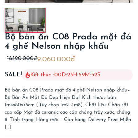
Bộ bàn ăn C08 Prada mặt đá
4 ghế Nelson nhập khẩu
18.120.000đ
9.060.000đ
SALE!
Kết thúc :
00
D
:
23
H
:
59
M
:
50
S
Bộ bàn ăn C08 Prada mặt đá 4 ghế Nelson nhập khẩu–
Bộ Bàn Ăn Mặt Đá Đẹp Hiện Đại! Kích thước bàn:
1m4x80x75cm ( tùy chọn 1m2 -1m8). Chất liệu: Chân sắt
cao cấp Mặt đá ceramic cao cấp chống trầy xước, chống
ố. Tình trạng: Hàng mới – Còn hàng. Delivery Free: Miễn
[…]