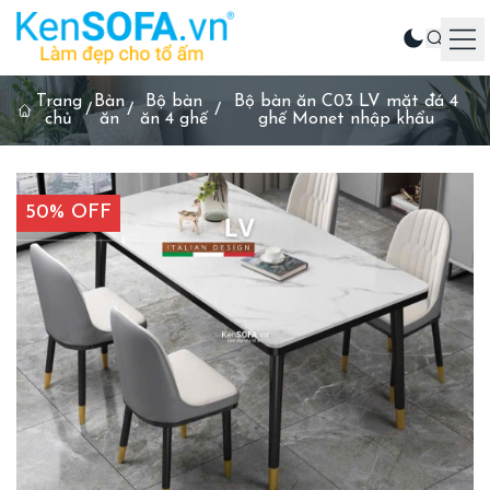
Trang
Bàn
Bộ bàn
Bộ bàn ăn C03 LV mặt đá 4
Sản phẩm
/
/
/
chủ
ăn
ăn 4 ghế
ghế Monet nhập khẩu
Ghế sofa
Phòng khách
50% OFF
Phòng ăn
Phòng ngủ
Sản phẩm khác
Liên hệ