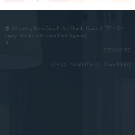
🏠 30 Lương Định Của, P. An Khánh, Quận 2, TP. HCM
(ngay cầu đối diện chùa Huê Nghiêm)
📱
0931.960.910
🕘 9:00 - 20:30 (Thứ 2 - Chúa Nhật)