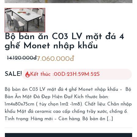
Bộ bàn ăn C03 LV mặt đá 4
ghế Monet nhập khẩu
14.120.000đ
7.060.000đ
SALE!
Kết thúc :
00
D
:
23
H
:
59
M
:
50
S
Bộ bàn ăn C03 LV mặt đá 4 ghế Monet nhập khẩu – Bộ
Bàn Ăn Mặt Đá Đẹp Hiện Đại! Kích thước bàn:
1m4x80x75cm ( tùy chọn 1m2 -1m8). Chất liệu: Chân nhập
khẩu Mặt đá ceramic cao cấp chống trầy xước, chống ố.
Tình trạng: Hàng mới – Còn hàng. Bộ bàn ăn […]