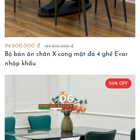
94.600.000 ₫
189.200.000 ₫
Bộ bàn ăn chân X cong mặt đá 4 ghế Evar
nhập khẩu
50% OFF